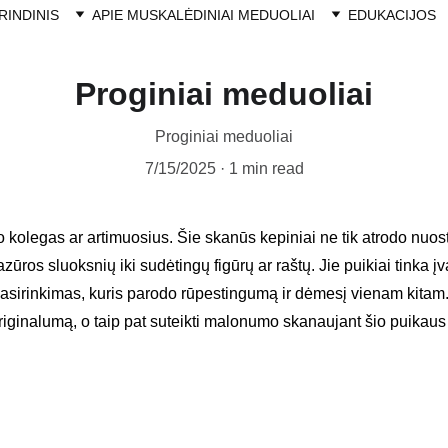
RINDINIS
APIE MUS
KALĖDINIAI MEDUOLIAI
EDUKACIJOS
Proginiai meduoliai
Proginiai meduoliai
7/15/2025
1 min read
o kolegas ar artimuosius. Šie skanūs kepiniai ne tik atrodo nuosta
lazūros sluoksnių iki sudėtingų figūrų ar raštų. Jie puikiai tinka 
asirinkimas, kuris parodo rūpestingumą ir dėmesį vienam kitam
riginalumą, o taip pat suteikti malonumo skanaujant šio puikaus