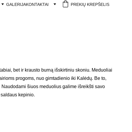
GALERIJA
KONTAKTAI
PREKIŲ KREPŠELIS
biai, bet ir krausto burną išskirtiniu skoniu. Meduoliai 
įvairioms progoms, nuo gimtadienio iki Kalėdų. Be to, 
. Naudodami šiuos meduolius galime išreikšti savo 
 saldaus kepinio.