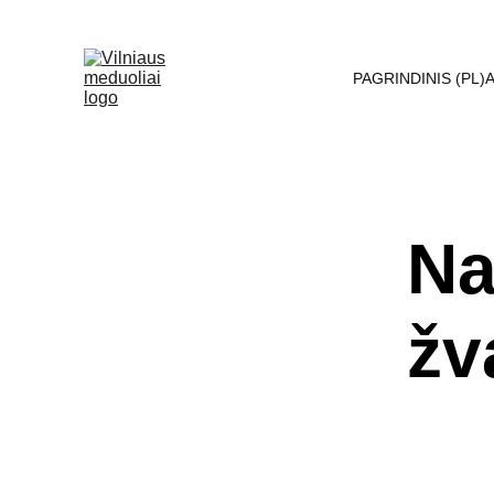
PAGRINDINIS (PL)
A
Na
žv