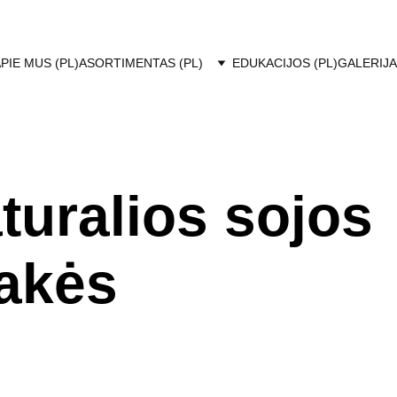
PIE MUS (PL)
ASORTIMENTAS (PL)
EDUKACIJOS (PL)
GALERIJA
turalios sojos 
akės