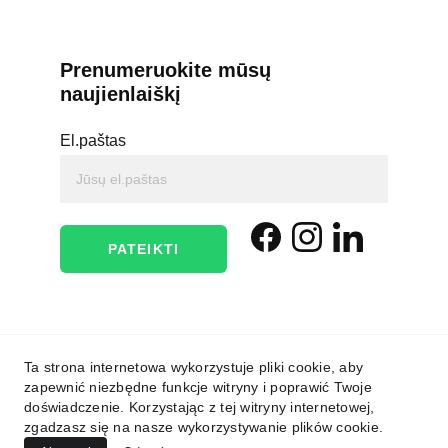
Prenumeruokite mūsų 
naujienlaiškį
El.paštas
PATEIKTI
PRIVATUMO POLITIKA
Ta strona internetowa wykorzystuje pliki cookie, aby
zapewnić niezbędne funkcje witryny i poprawić Twoje
PINIGŲ IR PREKIŲ GRĄŽINIMO POLITIKA
doświadczenie. Korzystając z tej witryny internetowej,
zgadzasz się na nasze wykorzystywanie plików cookie.
PASLAUGŲ NAUDOJIMO TAISYKLĖS